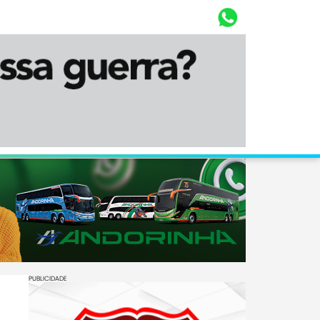
Whasta
Diário Corumbaense
PUBLICIDADE