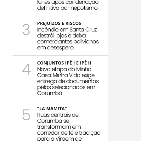
Iunes após condenação
definitiva por nepotismo
3
PREJUÍZOS E RISCOS
Incêndio em Santa Cruz
destrói lojas e deixa
comerciantes bolivianos
em desespero
4
CONJUNTOS IPÊ I E IPÊ II
Nova etapa do Minha
Casa, Minha Vida exige
entrega de documentos
pelos selecionados em
Corumbá
5
"LA MAMITA"
Ruas centrais de
Corumbá se
transformam em
corredor de fé e tradição
para a Virgem de