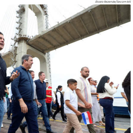
Álvaro Rezende/Secom MS