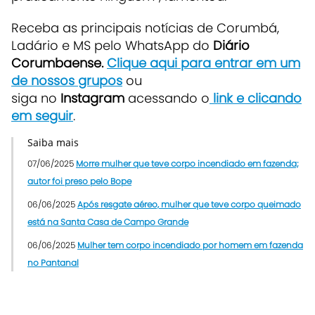
Receba as principais notícias de Corumbá,
Ladário e MS pelo WhatsApp do
Diário
Corumbaense.
Clique aqui para entrar em um
de nossos grupos
ou
siga no
Instagram
acessando o
link e clicando
em seguir
.
Saiba mais
07/06/2025
Morre mulher que teve corpo incendiado em fazenda;
autor foi preso pelo Bope
06/06/2025
Após resgate aéreo, mulher que teve corpo queimado
está na Santa Casa de Campo Grande
06/06/2025
Mulher tem corpo incendiado por homem em fazenda
no Pantanal