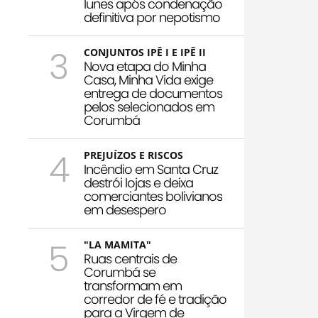
Iunes após condenação
definitiva por nepotismo
3
CONJUNTOS IPÊ I E IPÊ II
Nova etapa do Minha
Casa, Minha Vida exige
entrega de documentos
pelos selecionados em
Corumbá
4
PREJUÍZOS E RISCOS
Incêndio em Santa Cruz
destrói lojas e deixa
comerciantes bolivianos
em desespero
5
"LA MAMITA"
Ruas centrais de
Corumbá se
transformam em
corredor de fé e tradição
para a Virgem de