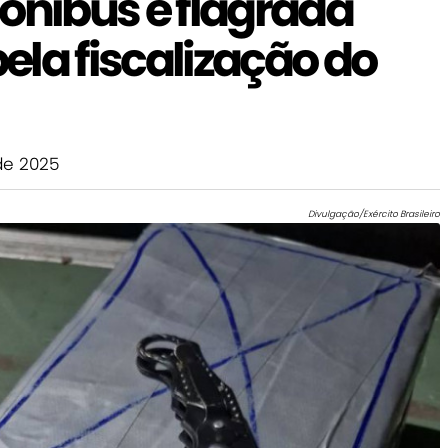
ônibus é flagrada
la fiscalização do
de 2025
Divulgação/Exército Brasileiro