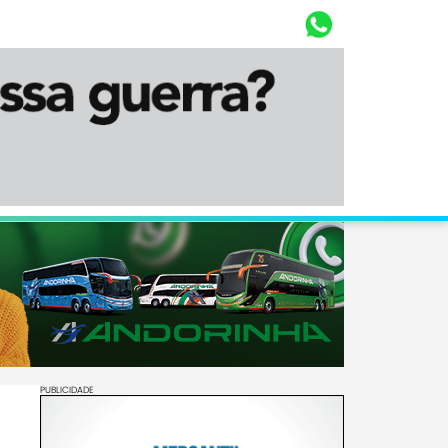
Whasta
Diário Corumbaense
PUBLICIDADE