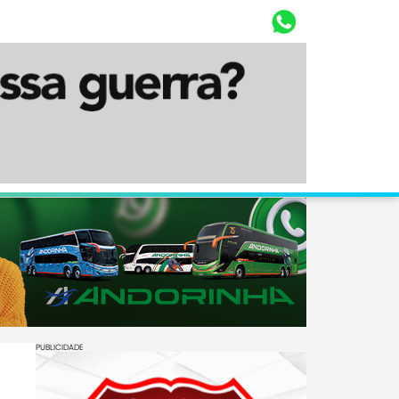
Whasta
Diário Corumbaense
PUBLICIDADE