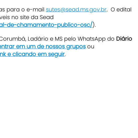
s para o e-mail
sutes@sead.ms.gov.br
. O edital
eis no site da Sead
ital-de-chamamento-publico-osc/
).
e Corumbá, Ladário e MS pelo WhatsApp do
Diário
 entrar em um de nossos grupos
ou
ink e clicando em seguir
.