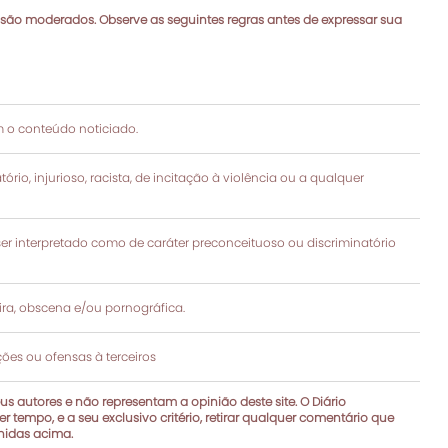
 são moderados. Observe as seguintes regras antes de expressar sua
 o conteúdo noticiado.
rio, injurioso, racista, de incitação à violência ou a qualquer
 interpretado como de caráter preconceituoso ou discriminatório
a, obscena e/ou pornográfica.
es ou ofensas à terceiros
s autores e não representam a opinião deste site. O Diário
r tempo, e a seu exclusivo critério, retirar qualquer comentário que
inidas acima.