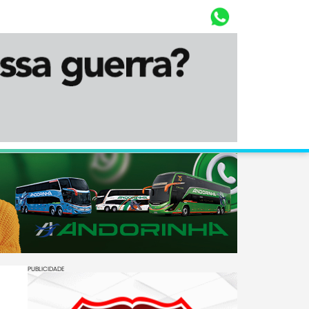
Whasta
Diário Corumbaense
PUBLICIDADE