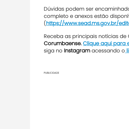
Dúvidas podem ser encaminhada
completo e anexos estão disponív
(
https://www.sead.ms.gov.br/ed
Receba as principais notícias d
Corumbaense.
Clique aqui para
siga no
Instagram
acessando o
l
PUBLICIDADE