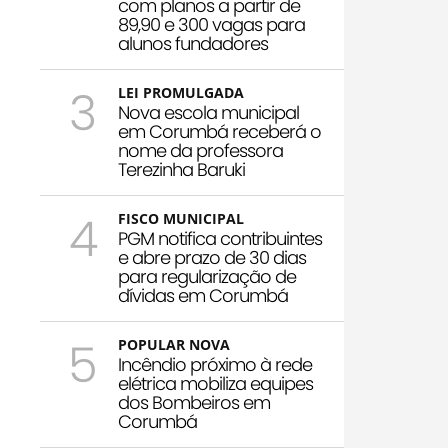
com planos a partir de
89,90 e 300 vagas para
alunos fundadores
3
LEI PROMULGADA
Nova escola municipal
em Corumbá receberá o
nome da professora
Terezinha Baruki
4
FISCO MUNICIPAL
PGM notifica contribuintes
e abre prazo de 30 dias
para regularização de
dívidas em Corumbá
5
POPULAR NOVA
Incêndio próximo à rede
elétrica mobiliza equipes
dos Bombeiros em
Corumbá