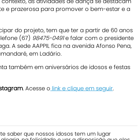
se contexto, as atividades de dança se destacam
e prazerosa para promover o bem-estar e a
ipar do projeto, tem que ter a partir de 60 anos
elefone (67)
98475-0491
e falar com o presidente
raga. A sede AAPPIL fica na avenida Afonso Pena,
Tamandaré, em Ladário.
enta também em aniversários de idosos e festas
nstagram
. Acesse o
link e clique em seguir
.
te saber que nossos idosos tem um lugar
alegria, na felicidade e ver a disposição que eles