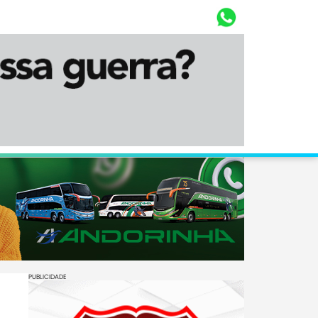
Whasta
Diário Corumbaense
PUBLICIDADE