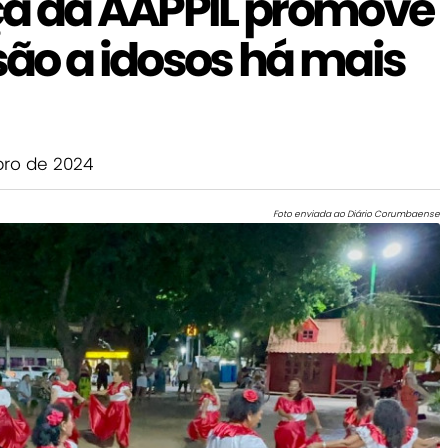
a da AAPPIL promove
usão a idosos há mais
ro de 2024
Foto enviada ao Diário Corumbaense