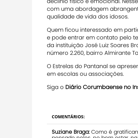
declínio físico e emocional. Nes
com uma abordagem abrangente 
qualidade de vida dos idosos.
Quem ficou interessado em partic
e pode entrar em contato pelo t
da instituição José Luiz Soares B
número 2.260, bairro Almirante 
O Estrelas do Pantanal se apres
em escolas ou associações.
Siga o
Diário Corumbaense no I
COMENTÁRIOS:
Suziane Braga:
Como é gratifican
pensado neles, no bem estar, na 