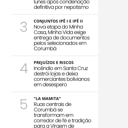
Iunes após condenação
definitiva por nepotismo
3
CONJUNTOS IPÊ I E IPÊ II
Nova etapa do Minha
Casa, Minha Vida exige
entrega de documentos
pelos selecionados em
Corumbá
4
PREJUÍZOS E RISCOS
Incêndio em Santa Cruz
destrói lojas e deixa
comerciantes bolivianos
em desespero
5
"LA MAMITA"
Ruas centrais de
Corumbá se
transformam em
corredor de fé e tradição
para a Virgem de