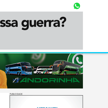
Whasta
Diário Corumbaense
PUBLICIDADE