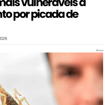
mais vulneráveis a
o por picada de
2026
Fiocruz