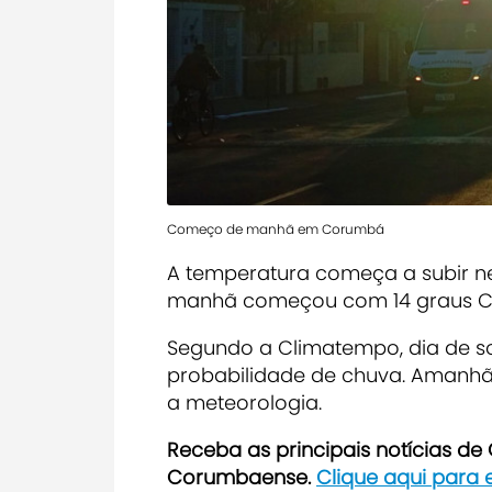
Começo de manhã em Corumbá
A temperatura começa a subir ne
manhã começou com 14 graus Cel
Segundo a Climatempo, dia de so
probabilidade de chuva. Amanhã
a meteorologia.
Receb
a as principais notícias d
Corumbaense.
Clique aqui para