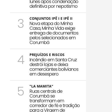
Iunes após condenação
definitiva por nepotismo
3
CONJUNTOS IPÊ I E IPÊ II
Nova etapa do Minha
Casa, Minha Vida exige
entrega de documentos
pelos selecionados em
Corumbá
4
PREJUÍZOS E RISCOS
Incêndio em Santa Cruz
destrói lojas e deixa
comerciantes bolivianos
em desespero
5
"LA MAMITA"
Ruas centrais de
Corumbá se
transformam em
corredor de fé e tradição
para a Virgem de