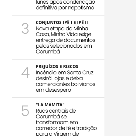
Iunes após condenação
definitiva por nepotismo
3
CONJUNTOS IPÊ I E IPÊ II
Nova etapa do Minha
Casa, Minha Vida exige
entrega de documentos
pelos selecionados em
Corumbá
4
PREJUÍZOS E RISCOS
Incêndio em Santa Cruz
destrói lojas e deixa
comerciantes bolivianos
em desespero
5
"LA MAMITA"
Ruas centrais de
Corumbá se
transformam em
corredor de fé e tradição
para a Virgem de