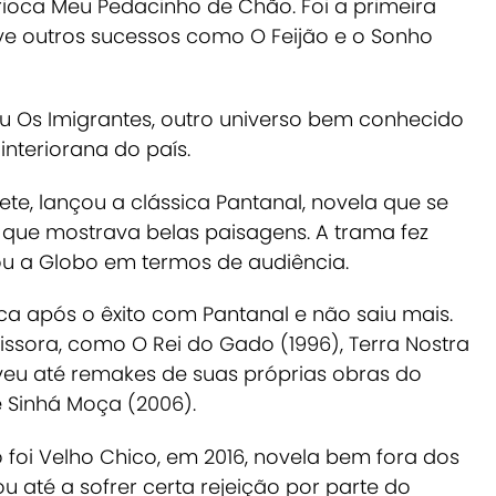
rioca
Meu Pedacinho de Chão
. Foi a primeira
teve outros sucessos como
O Feijão e o Sonho
eu
Os Imigrantes
, outro universo bem conhecido
interiorana do país.
ete, lançou a clássica
Pantanal
, novela que se
 que mostrava belas paisagens. A trama fez
u a Globo em termos de audiência.
oca após o êxito com
Pantanal
e não saiu mais.
missora, como
O Rei do Gado
(1996),
Terra Nostra
veu até remakes de suas próprias obras do
e
Sinhá Moça
(2006).
 foi
Velho Chico
, em 2016, novela bem fora dos
u até a sofrer certa rejeição por parte do