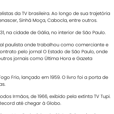
istas da TV brasileira. Ao longo de sua trajetória
enascer
,
Sinhá Moça
,
Cabocla
, entre outros.
931, na cidade de Gália, no interior de São Paulo.
tal paulista onde trabalhou como comerciante e
ntrato pelo jornal
O Estado de São Paulo
, onde
outros jornais como
Última Hora
e
Gazeta
Fogo Frio
, lançado em 1959. O livro foi a porta de
as.
odos Irmãos
, de 1966, exibido pela extinta TV Tupi.
 Record até chegar à Globo.