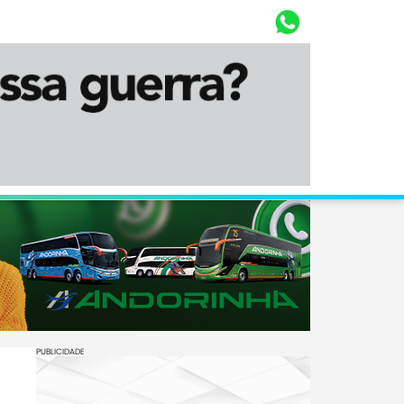
Whasta
Diário Corumbaense
PUBLICIDADE