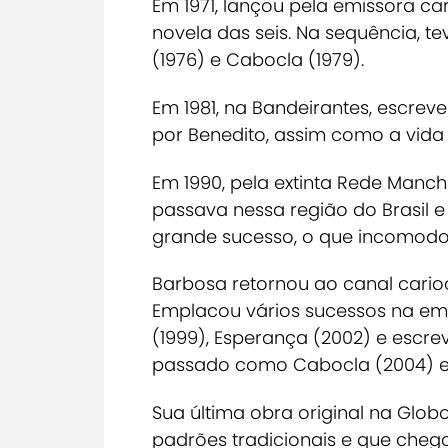
Em 1971, lançou pela emissora ca
novela das seis. Na sequência, 
(1976) e
Cabocla
(1979).
Em 1981, na Bandeirantes, escrev
por Benedito, assim como a vida 
Em 1990, pela extinta Rede Manch
passava nessa região do Brasil e
grande sucesso, o que incomodo
Barbosa retornou ao canal cari
Emplacou vários sucessos na e
(1999),
Esperança
(2002) e escre
passado como
Cabocla
(2004) 
Sua última obra original na Globo
padrões tradicionais e que chego