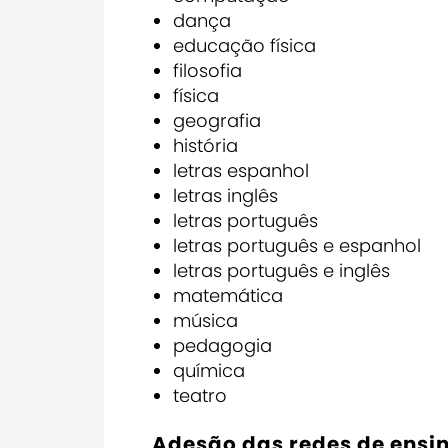
dança
educação física
filosofia
física
geografia
história
letras espanhol
letras inglês
letras português
letras português e espanhol
letras português e inglês
matemática
música
pedagogia
química
teatro
Adesão das redes de ensi