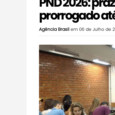
PND 2026: praz
prorrogado até
Agência Brasil
em 06 de Julho de 