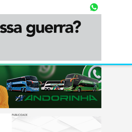
Whasta
Diário Corumbaense
PUBLICIDADE