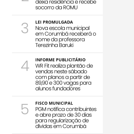
deixa residência e recebe
socorro da ROMU
3
LEI PROMULGADA
Nova escola municipal
em Corumbá receberá o
nome da professora
Terezinha Baruki
4
INFORME PUBLICITÁRIO
WR Fit realiza plantão de
vendas neste sábado
com planos a partir de
89,90 e 300 vagas para
alunos fundadores
5
FISCO MUNICIPAL
PGM notifica contribuintes
e abre prazo de 30 dias
para regularização de
dívidas em Corumbá