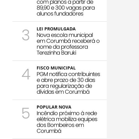
com planos a partir de
89,90 e 300 vagas para
alunos fundadores
3
LEI PROMULGADA
Nova escola municipal
em Corumbá receberá o
nome da professora
Terezinha Baruki
4
FISCO MUNICIPAL
PGM notifica contribuintes
e abre prazo de 30 dias
para regularização de
dívidas em Corumbá
5
POPULAR NOVA
Incêndio próximo à rede
elétrica mobiliza equipes
dos Bombeiros em
Corumbá