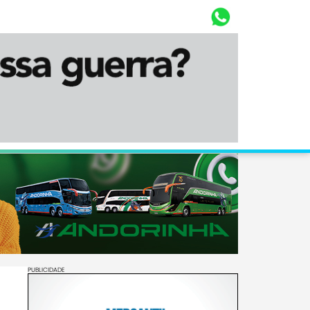
Whasta
Diário Corumbaense
PUBLICIDADE