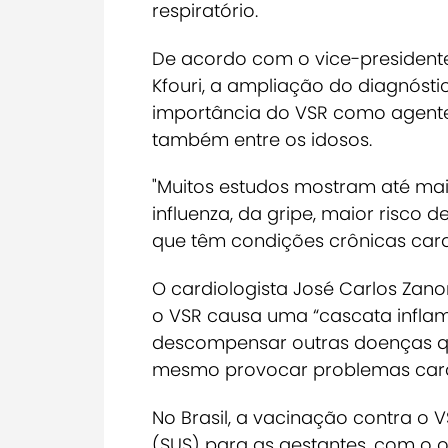
respiratório.
De acordo com o vice-presidente
Kfouri, a
ampliação do diagnóstic
importância do VSR como agente
também entre os idosos
.
"Muitos estudos mostram até mai
influenza, da gripe, maior risco
que têm condições crônicas card
O cardiologista José Carlos Zanon
o VSR causa uma “cascata inflam
descompensar outras doenças qu
mesmo provocar problemas card
No Brasil, a vacinação contra o 
(SUS) para as gestantes, com o 