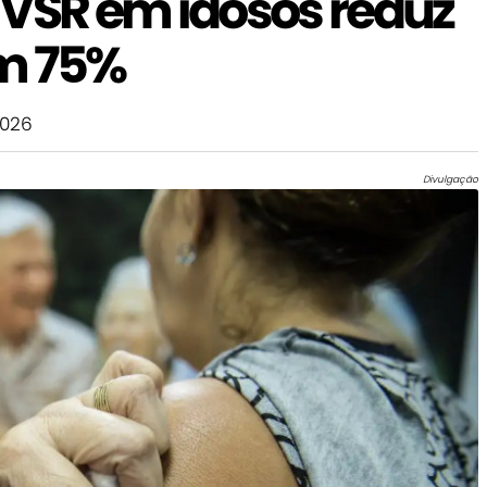
 VSR em idosos reduz
em 75%
2026
Divulgação