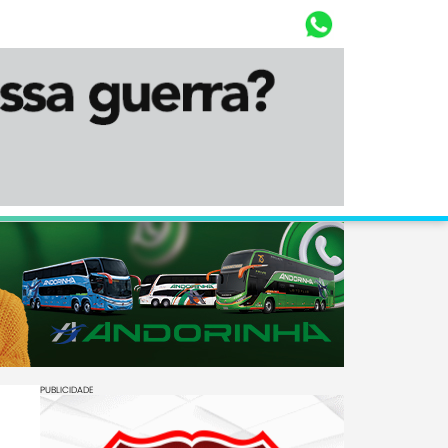
Whasta
Diário Corumbaense
PUBLICIDADE