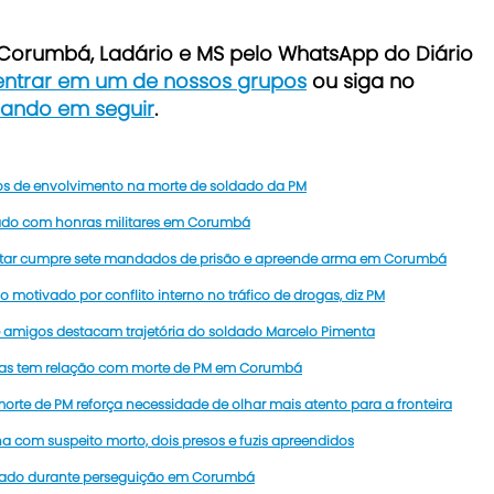
e Corumbá, Ladário e MS pelo WhatsApp do Diário
 entrar em um de nossos grupos
ou siga no
icando em seguir
.
os de envolvimento na morte de soldado da PM
ltado com honras militares em Corumbá
ilitar cumpre sete mandados de prisão e apreende arma em Corumbá
o motivado por conflito interno no tráfico de drogas, diz PM
migos destacam trajetória do soldado Marcelo Pimenta
rmas tem relação com morte de PM em Corumbá
orte de PM reforça necessidade de olhar mais atento para a fronteira
 com suspeito morto, dois presos e fuzis apreendidos
baleado durante perseguição em Corumbá