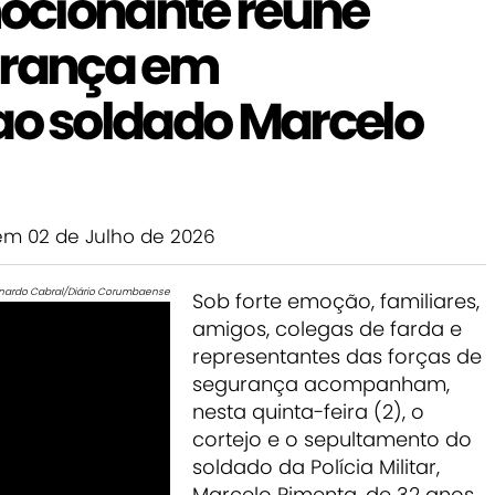
ocionante reúne
urança em
 soldado Marcelo
m 02 de Julho de 2026
nardo Cabral/Diário Corumbaense
Sob forte emoção, familiares,
amigos, colegas de farda e
representantes das forças de
segurança acompanham,
nesta quinta-feira (2), o
cortejo e o sepultamento do
soldado da Polícia Militar,
Marcelo Pimenta, de 32 anos.