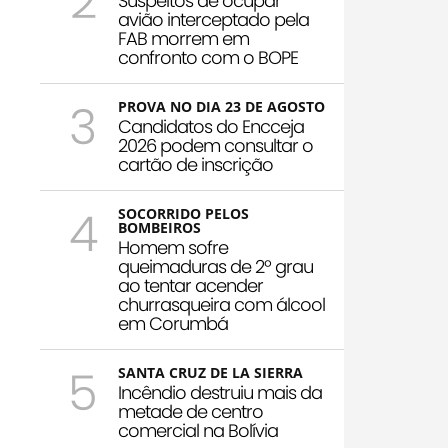
2
Suspeitos de ocupar
avião interceptado pela
FAB morrem em
confronto com o BOPE
3
PROVA NO DIA 23 DE AGOSTO
Candidatos do Encceja
2026 podem consultar o
cartão de inscrição
4
SOCORRIDO PELOS
BOMBEIROS
Homem sofre
queimaduras de 2º grau
ao tentar acender
churrasqueira com álcool
em Corumbá
5
SANTA CRUZ DE LA SIERRA
Incêndio destruiu mais da
metade de centro
comercial na Bolívia