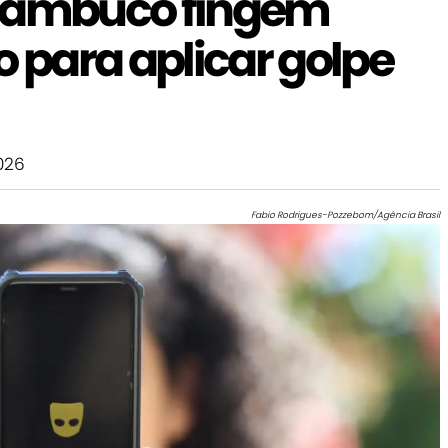
rnambuco fingem
o para aplicar golpe
026
Fabio Rodrigues-Pozzebom/Agência Brasil