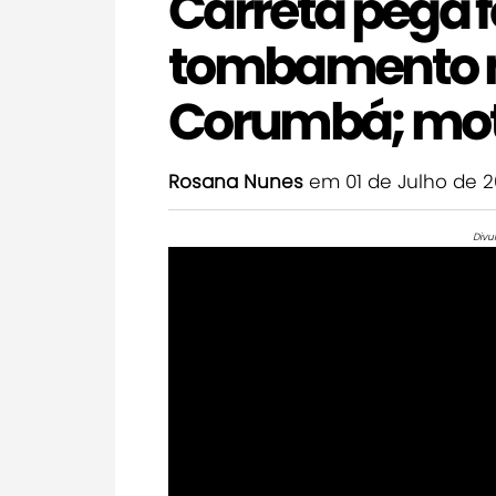
Carreta pega 
tombamento n
Corumbá; motor
Rosana Nunes
em 01 de Julho de 
Divu