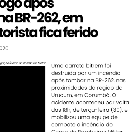
fogo após
a BR-262, em
ista fica ferido
2026
lgação/Corpo de Bombeiros Militar
Uma carreta bitrem foi
destruída por um incêndio
após tombar na BR-262, nas
proximidades da região do
Urucum, em Corumbá. O
acidente aconteceu por volta
das 18h, de terça-feira (30), e
mobilizou uma equipe de
combate a incêndio do
Corpo de Bombeiros Militar.