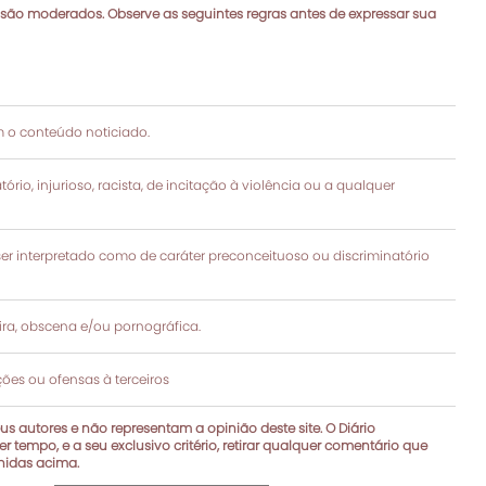
 são moderados. Observe as seguintes regras antes de expressar sua
 o conteúdo noticiado.
rio, injurioso, racista, de incitação à violência ou a qualquer
 interpretado como de caráter preconceituoso ou discriminatório
a, obscena e/ou pornográfica.
es ou ofensas à terceiros
s autores e não representam a opinião deste site. O Diário
r tempo, e a seu exclusivo critério, retirar qualquer comentário que
inidas acima.