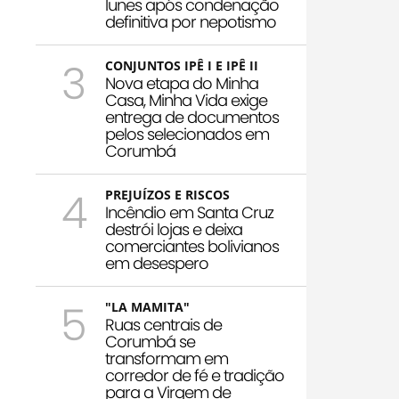
Iunes após condenação
definitiva por nepotismo
3
CONJUNTOS IPÊ I E IPÊ II
Nova etapa do Minha
Casa, Minha Vida exige
entrega de documentos
pelos selecionados em
Corumbá
4
PREJUÍZOS E RISCOS
Incêndio em Santa Cruz
destrói lojas e deixa
comerciantes bolivianos
em desespero
5
"LA MAMITA"
Ruas centrais de
Corumbá se
transformam em
corredor de fé e tradição
para a Virgem de