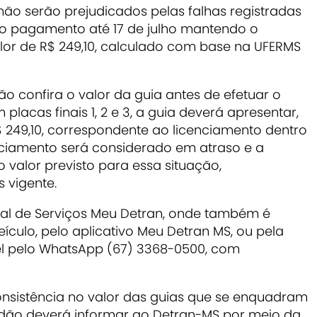
não serão prejudicados pelas falhas registradas
r o pagamento até 17 de julho mantendo o
lor de R$ 249,10, calculado com base na UFERMS
o confira o valor da guia antes de efetuar o
lacas finais 1, 2 e 3, a guia deverá apresentar,
 R$ 249,10, correspondente ao licenciamento dentro
enciamento será considerado em atraso e a
valor previsto para essa situação,
 vigente.
rtal de Serviços Meu Detran, onde também é
eículo, pelo aplicativo Meu Detran MS, ou pela
ível pelo WhatsApp (67) 3368-0500, com
onsistência no valor das guias que se enquadram
adão deverá informar ao Detran-MS por meio da