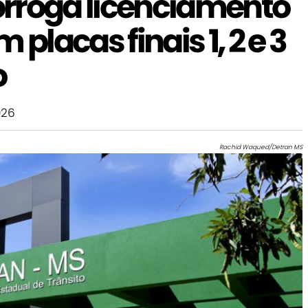
rroga licenciamento
 placas finais 1, 2 e 3
o
026
Rachid Waqued/Detran MS