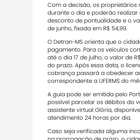
Com a decisão, os proprietários 
durante o dia e poderão realiza
desconto de pontualidade e o va
de junho, fixada em R$ 54,99.
O Detran-MS orienta que o cidadã
pagamento. Para os veículos com p
até o dia 17 de julho, o valor de
do prazo. Após essa data, o lic
cobrança passará a obedecer ao 
correspondente a UFERMS do mês
A guia pode ser emitida pelo Po
possível parcelar os débitos do v
assistente virtual Glória, dispon
atendimento 24 horas por dia.
Caso seja verificada alguma inc
na prorrogação de prazo, o cid