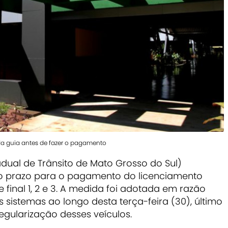
da guia antes de fazer o pagamento
ual de Trânsito de Mato Grosso do Sul)
o o prazo para o pagamento do licenciamento
 final 1, 2 e 3. A medida foi adotada em razão
s sistemas ao longo desta terça-feira (30), último
egularização desses veículos.