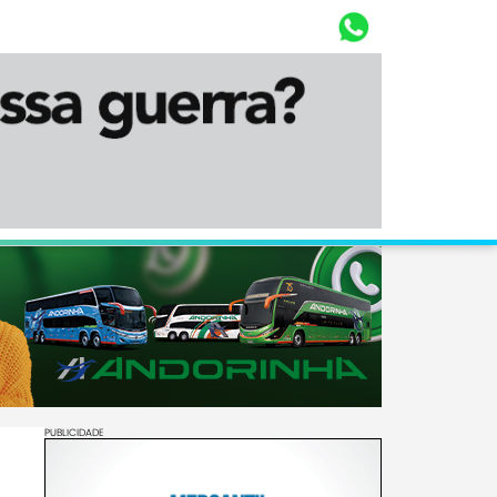
Whasta
Diário Corumbaense
PUBLICIDADE