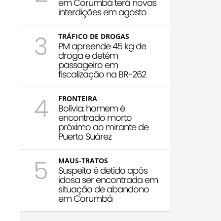
em Corumbá terá novas
interdições em agosto
3
TRÁFICO DE DROGAS
PM apreende 45 kg de
droga e detém
passageiro em
fiscalização na BR-262
4
FRONTEIRA
Bolívia: homem é
encontrado morto
próximo ao mirante de
Puerto Suárez
5
MAUS-TRATOS
Suspeito é detido após
idosa ser encontrada em
situação de abandono
em Corumbá