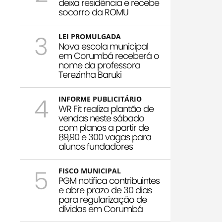
deixa residência e recebe
socorro da ROMU
3
LEI PROMULGADA
Nova escola municipal
em Corumbá receberá o
nome da professora
Terezinha Baruki
4
INFORME PUBLICITÁRIO
WR Fit realiza plantão de
vendas neste sábado
com planos a partir de
89,90 e 300 vagas para
alunos fundadores
5
FISCO MUNICIPAL
PGM notifica contribuintes
e abre prazo de 30 dias
para regularização de
dívidas em Corumbá