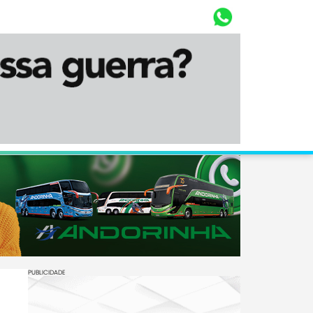
Whasta
Diário Corumbaense
PUBLICIDADE