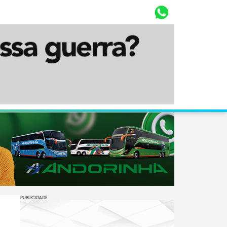
Whasta
Diário Corumbaense
PUBLICIDADE