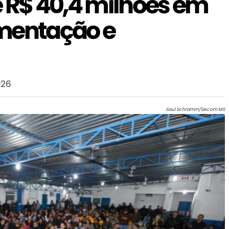
e R$ 40,4 milhões em
mentação e
026
Saul Schramm/Secom MS