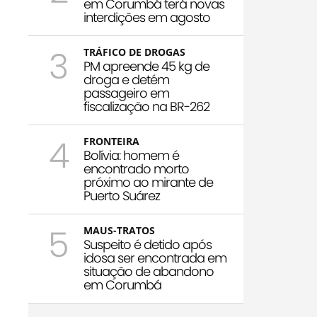
em Corumbá terá novas
interdições em agosto
3
TRÁFICO DE DROGAS
PM apreende 45 kg de
droga e detém
passageiro em
fiscalização na BR-262
4
FRONTEIRA
Bolívia: homem é
encontrado morto
próximo ao mirante de
Puerto Suárez
5
MAUS-TRATOS
Suspeito é detido após
idosa ser encontrada em
situação de abandono
em Corumbá