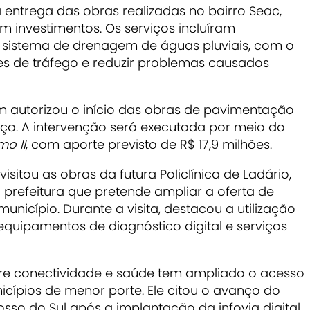
trega das obras realizadas no bairro Seac,
 investimentos. Os serviços incluíram
sistema de drenagem de águas pluviais, com o
es de tráfego e reduzir problemas causados
 autorizou o início das obras de pavimentação
ça. A intervenção será executada por meio do
mo II
, com aporte previsto de R$ 17,9 milhões.
sitou as obras da futura Policlínica de Ladário,
refeitura que pretende ampliar a oferta de
nicípio. Durante a visita, destacou a utilização
quipamentos de diagnóstico digital e serviços
tre conectividade e saúde tem ampliado o acesso
cípios de menor porte. Ele citou o avanço do
so do Sul após a implantação da infovia digital.