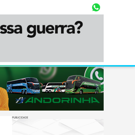
Whasta
Diário Corumbaense
PUBLICIDADE