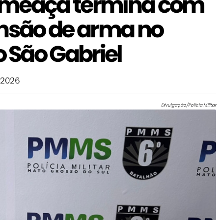
ameaça termina com
ensão de arma no
São Gabriel
 2026
Divulgação/Polícia Militar