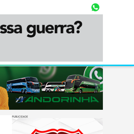
Whasta
Diário Corumbaense
PUBLICIDADE