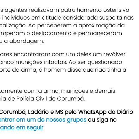
 os agentes realizavam patrulhamento ostensivo
 indivíduos em atitude considerada suspeita nas
scalização. Ao perceberem a aproximação da
erromperam o deslocamento e permaneceram
ou a abordagem.
litares encontraram com um deles um revólver
 cinco munições intactas. Ao ser questionado
rte da arma, o homem disse que não tinha a
untamente com a arma, munições e demais
ia de Polícia Civil de Corumbá.
e Corumbá, Ladário e MS pelo WhatsApp do Diário
 entrar em um de nossos grupos
ou siga no
icando em seguir
.