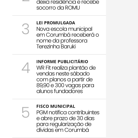
deixa residência e recebe
socorro da ROMU
3
LEI PROMULGADA
Nova escola municipal
em Corumbá receberá o
nome da professora
Terezinha Baruki
4
INFORME PUBLICITÁRIO
WR Fit realiza plantão de
vendas neste sábado
com planos a partir de
89,90 e 300 vagas para
alunos fundadores
5
FISCO MUNICIPAL
PGM notifica contribuintes
e abre prazo de 30 dias
para regularização de
dívidas em Corumbá