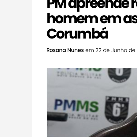
PM apreende r
homem em as
Corumbá
Rosana Nunes
em 22 de Junho de