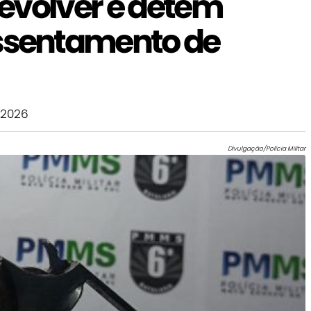
evólver e detém
sentamento de
 2026
Divulgação/Polícia Militar