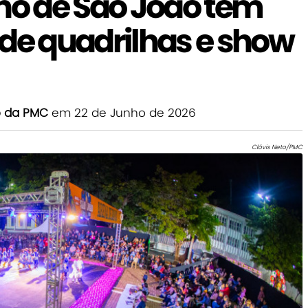
nho de São João tem
 de quadrilhas e show
o da PMC
em 22 de Junho de 2026
Clóvis Neto/PMC