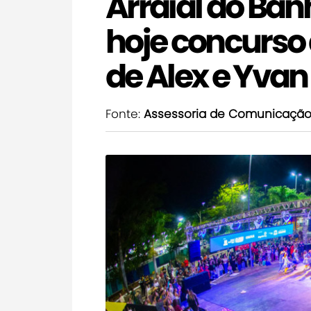
Arraial do Ba
hoje concurso
de Alex e Yvan
Fonte:
Assessoria de Comunicaçã