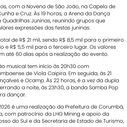
ras, com a Novena de São João, na Capela de
Cunha e Cruz. Às 19 horas, a Arena da Dança
e Quadrilhas Juninas, reunindo grupos que
res expressões das festas juninas.
al de R$ 21 mil, sendo R$ 8,5 mil para o primeiro
 e R$ 5,5 mil para o terceiro lugar. Os valores
m até 60 dias após a realização do evento.
ão musical tem início às 20h30 com
baense de Viola Caipira. Em seguida, às 21
nçalves e Ocamp. Às 22 horas, é a vez da dupla
ncerrando a noite, às 23h30, a banda Samba Pop
ra dançar.
2026 é uma realização da Prefeitura de Corumbá,
, com patrocínio da LHG Mining e apoio da
sso do Sul e da Secretaria de Estado de Turismo,