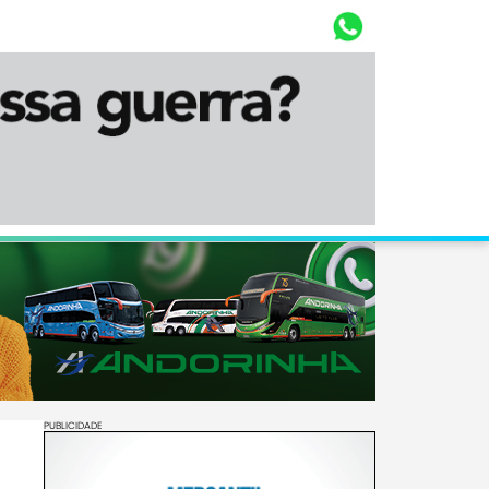
Whasta
Diário Corumbaense
PUBLICIDADE