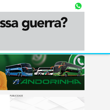
Whasta
Diário Corumbaense
PUBLICIDADE