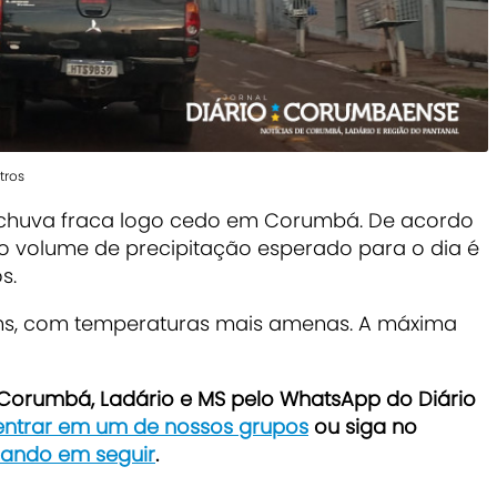
tros
 chuva fraca logo cedo em Corumbá. De acordo
 o volume de precipitação esperado para o dia é
s.
ens, com temperaturas mais amenas. A máxima
e Corumbá, Ladário e MS pelo WhatsApp do Diário
 entrar em um de nossos grupos
ou siga no
icando em seguir
.