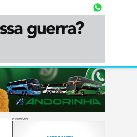
Whasta
Diário Corumbaense
PUBLICIDADE