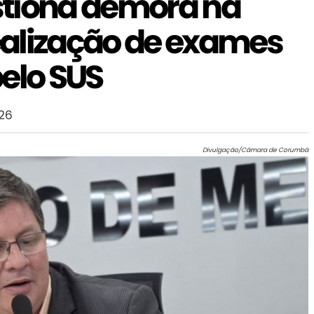
stiona demora na
alização de exames
elo SUS
26
Divulgação/Câmara de Corumbá