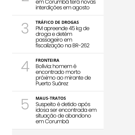
em Corumbá terá novas
interdições em agosto
3
TRÁFICO DE DROGAS
PM apreende 45 kg de
droga e detém
passageiro em
fiscalização na BR-262
4
FRONTEIRA
Bolívia: homem é
encontrado morto
próximo ao mirante de
Puerto Suárez
5
MAUS-TRATOS
Suspeito é detido após
idosa ser encontrada em
situação de abandono
em Corumbá