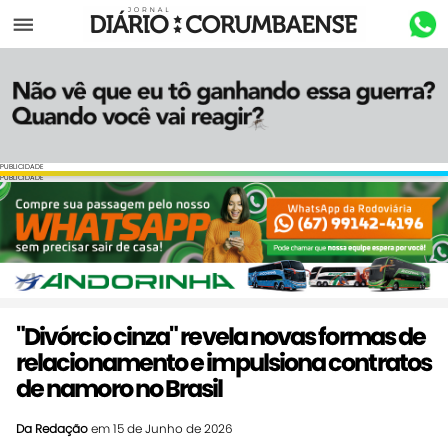
Menu
PUBLICIDADE
PUBLICIDADE
"Divórcio cinza" revela novas formas de
relacionamento e impulsiona contratos
de namoro no Brasil
Da Redação
em 15 de Junho de 2026