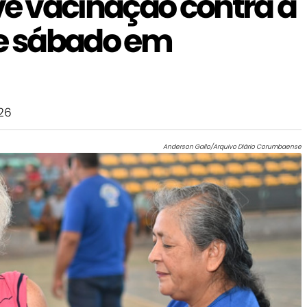
 vacinação contra a
te sábado em
26
Anderson Gallo/Arquivo Diário Corumbaense