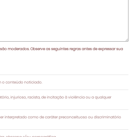
 são moderados. Observe as seguintes regras antes de expressar sua
 o conteúdo noticiado.
rio, injurioso, racista, de incitação à violência ou a qualquer
 interpretado como de caráter preconceituoso ou discriminatório
a, obscena e/ou pornográfica.