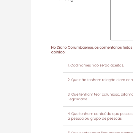
No Diário Corumbaense, os comentários feitos
opinião:
Codinomes não serão aceitos.
Que não tenham relação clara com
Que tenham teor calunioso, difamató
ilegalidade.
Que tenham conteúdo que possa ser
a pessoa ou grupo de pessoas.
Que contenham linguagem grosseir