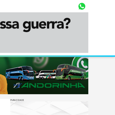
Whasta
Diário Corumbaense
PUBLICIDADE