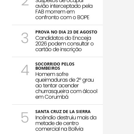
2
Suspeitos de ocupar
avião interceptado pela
FAB morrem em
confronto com o BOPE
3
PROVA NO DIA 23 DE AGOSTO
Candidatos do Encceja
2026 podem consultar o
cartão de inscrição
4
SOCORRIDO PELOS
BOMBEIROS
Homem sofre
queimaduras de 2º grau
ao tentar acender
churrasqueira com álcool
em Corumbá
5
SANTA CRUZ DE LA SIERRA
Incêndio destruiu mais da
metade de centro
comercial na Bolívia