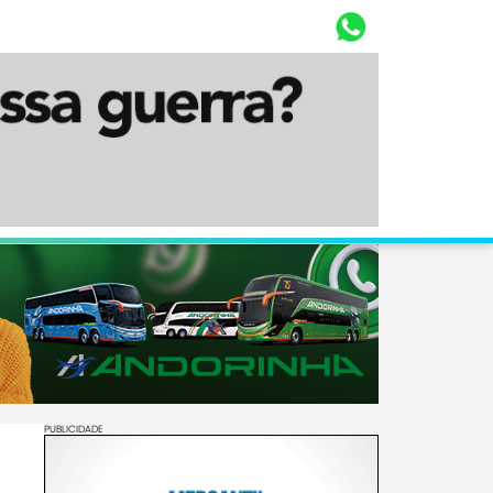
Whasta
Diário Corumbaense
PUBLICIDADE