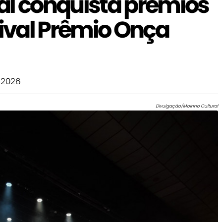
al conquista prêmios
tival Prêmio Onça
 2026
Divulgação/Moinho Cultural