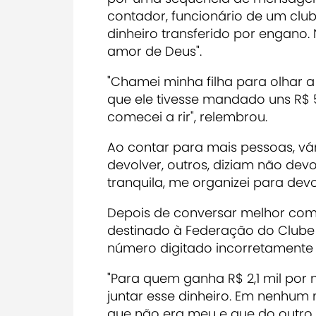
contador, funcionário de um clu
dinheiro transferido por engano.
amor de Deus".
"Chamei minha filha para olhar a
que ele tivesse mandado uns R$ 50
comecei a rir", relembrou.
Ao contar para mais pessoas, vár
devolver, outros, diziam não de
tranquila, me organizei para devo
Depois de conversar melhor com 
destinado à Federação do Clube
número digitado incorretamente f
"Para quem ganha R$ 2,1 mil por
juntar esse dinheiro. Em nenhum
que não era meu e que do outro