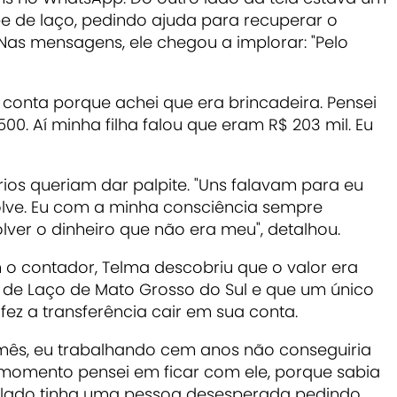
be de laço, pedindo ajuda para recuperar o
 Nas mensagens, ele chegou a implorar: "Pelo
 conta porque achei que era brincadeira. Pensei
0. Aí minha filha falou que eram R$ 203 mil. Eu
ios queriam dar palpite. "Uns falavam para eu
volve. Eu com a minha consciência sempre
lver o dinheiro que não era meu", detalhou.
o contador, Telma descobriu que o valor era
 de Laço de Mato Grosso do Sul e que um único
ez a transferência cair em sua conta.
 mês, eu trabalhando cem anos não conseguiria
 momento pensei em ficar com ele, porque sabia
 lado tinha uma pessoa desesperada pedindo