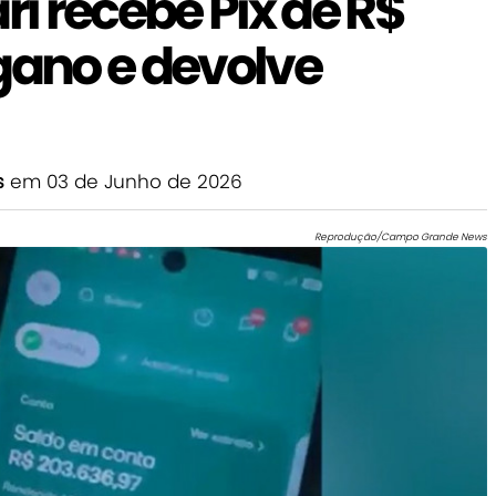
ri recebe Pix de R$
gano e devolve
s
em 03 de Junho de 2026
Reprodução/Campo Grande News