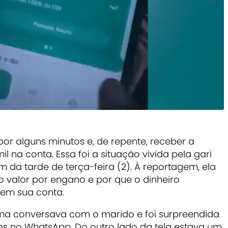
por alguns minutos e, de repente, receber a
l na conta. Essa foi a situação vivida pela gari
im da tarde de terça-feira (2). À reportagem, ela
 valor por engano e por que o dinheiro
em sua conta.
lma conversava com o marido e foi surpreendida
 no WhatsApp. Do outro lado da tela estava um