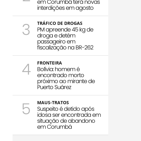
em Corumbá terá novas
interdições em agosto
3
TRÁFICO DE DROGAS
PM apreende 45 kg de
droga e detém
passageiro em
fiscalização na BR-262
4
FRONTEIRA
Bolívia: homem é
encontrado morto
próximo ao mirante de
Puerto Suárez
5
MAUS-TRATOS
Suspeito é detido após
idosa ser encontrada em
situação de abandono
em Corumbá