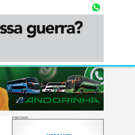
Whasta
Diário Corumbaense
PUBLICIDADE