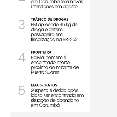
em Corumbá terá novas
interdições em agosto
3
TRÁFICO DE DROGAS
PM apreende 45 kg de
droga e detém
passageiro em
fiscalização na BR-262
4
FRONTEIRA
Bolívia: homem é
encontrado morto
próximo ao mirante de
Puerto Suárez
5
MAUS-TRATOS
Suspeito é detido após
idosa ser encontrada em
situação de abandono
em Corumbá