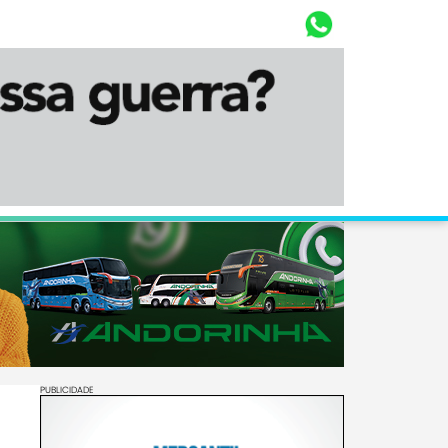
Whasta
Diário Corumbaense
PUBLICIDADE