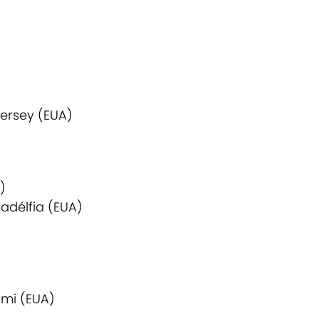
Jersey (EUA)
)
iladélfia (EUA)
ami (EUA)