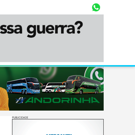
Whasta
Diário Corumbaense
PUBLICIDADE