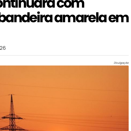
continuará com
 bandeira amarela em
026
Divulgação