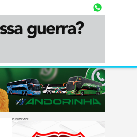
Whasta
Diário Corumbaense
PUBLICIDADE