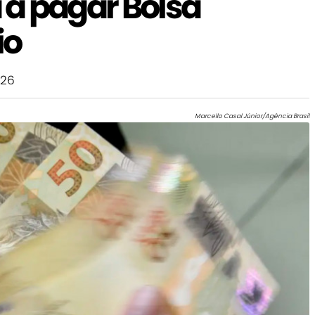
a pagar Bolsa
io
026
Marcello Casal Júnior/Agência Brasil