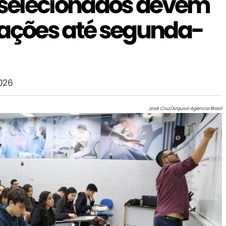
é-selecionados devem
mações até segunda-
026
José Cruz/Arquivo Agência Brasil