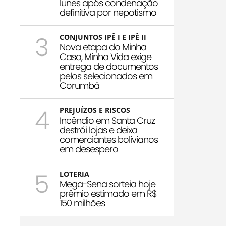
Iunes após condenação
definitiva por nepotismo
3
CONJUNTOS IPÊ I E IPÊ II
Nova etapa do Minha
Casa, Minha Vida exige
entrega de documentos
pelos selecionados em
Corumbá
4
PREJUÍZOS E RISCOS
Incêndio em Santa Cruz
destrói lojas e deixa
comerciantes bolivianos
em desespero
5
LOTERIA
Mega-Sena sorteia hoje
prêmio estimado em R$
150 milhões