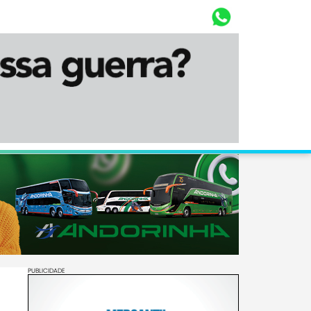
Whasta
Diário Corumbaense
PUBLICIDADE