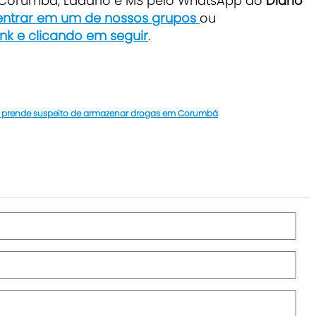
e Corumbá, Ladário e MS pelo WhatsApp do
Diário
 entrar em um de nossos grupos
ou
ink e clicando em seguir
.
 prende suspeito de armazenar drogas em Corumbá