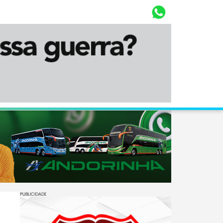
Whasta
Diário Corumbaense
PUBLICIDADE