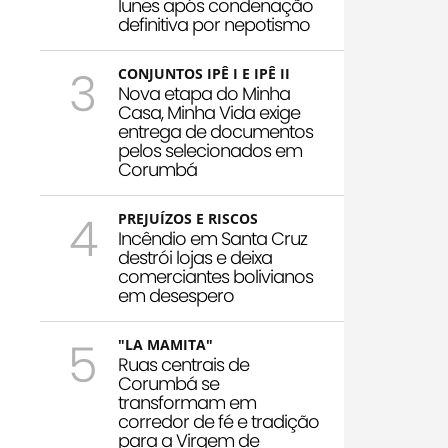
Iunes após condenação
definitiva por nepotismo
3
CONJUNTOS IPÊ I E IPÊ II
Nova etapa do Minha
Casa, Minha Vida exige
entrega de documentos
pelos selecionados em
Corumbá
4
PREJUÍZOS E RISCOS
Incêndio em Santa Cruz
destrói lojas e deixa
comerciantes bolivianos
em desespero
5
"LA MAMITA"
Ruas centrais de
Corumbá se
transformam em
corredor de fé e tradição
para a Virgem de