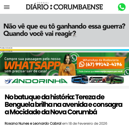
Menu
PUBLICIDADE
PUBLICIDADE
No batuque da história: Tereza de
Benguela brilha na avenida e consagra
a Mocidade da Nova Corumbá
Rosana Nunes e Leonardo Cabral
em 18 de Fevereiro de 2026