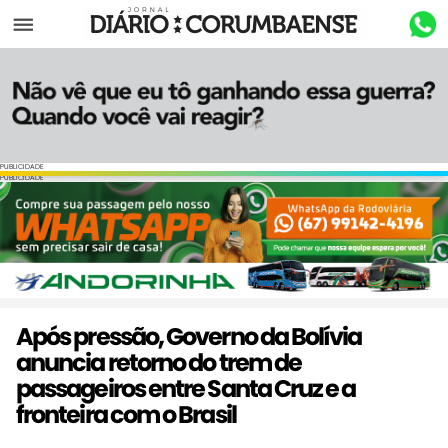
Menu
PUBLICIDADE
PUBLICIDADE
Após pressão, Governo da Bolívia
anuncia retorno do trem de
passageiros entre Santa Cruz e a
fronteira com o Brasil