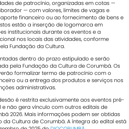
idades de patrocínio, organizadas em cotas —
laborador
— com valores, limites de vagas e
 aporte financeiro ou ao fornecimento de bens e
evistos estão a inserção de logomarca em
ões institucionais durante os eventos e a
ional nos locais das atividades, conforme
 pela Fundação da Cultura.
ntadas dentro do prazo estipulado e serão
ada pela Fundação da Cultura de Corumbá. Os
erão formalizar termo de patrocínio com o
anceiro ou a entrega dos produtos e serviços nos
nções administrativas.
são é restrita exclusivamente aos eventos pré-
l e não gera vínculo com outros editais de
mbá 2026. Mais informações podem ser obtidas
o da Cultura de Corumbá. A íntegra do edital está
dezembro de 2025 do
DIOCORUMBÁ
.