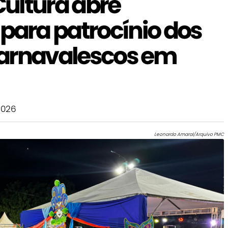
ultura abre
ara patrocínio dos
carnavalescos em
2026
Leonardo Amaral/Arquivo PMC