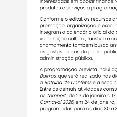
interessadas em apoiar financei
produtos e serviços a programaç
Conforme o edital, os recursos a
promoção, organização e execuç
integram o calendário oficial da
valorização cultural, turística 
chamamento também busca amplia
os gastos diretos do poder públ
administração pública.
A programação prevista inclui a
Bairros
, que será realizado nos di
a
Batalha de Confetes
e a
escol
Entre as demais atividades cons
os Tempos
”
, de 23 de janeiro a 17
Carnaval 2026
, em 24 de janeiro
programadas para os dias 30 e 31