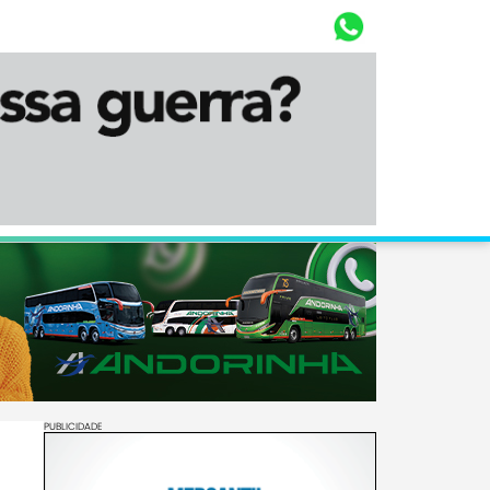
Whasta
Diário Corumbaense
PUBLICIDADE