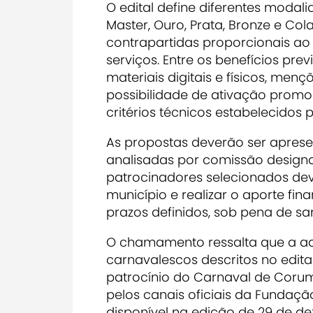
O edital define diferentes modal
Master, Ouro, Prata, Bronze e Co
contrapartidas proporcionais ao
serviços. Entre os benefícios pr
materiais digitais e físicos, menç
possibilidade de ativação promoc
critérios técnicos estabelecidos
As propostas deverão ser aprese
analisadas por comissão design
patrocinadores selecionados dev
município e realizar o aporte fin
prazos definidos, sob pena de sa
O chamamento ressalta que a ade
carnavalescos descritos no edita
patrocínio do Carnaval de Coru
pelos canais oficiais da Fundaçã
disponível na edição de 29 de 