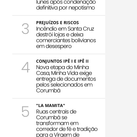
Iunes após condenação
definitiva por nepotismo
3
PREJUÍZOS E RISCOS
Incêndio em Santa Cruz
destrói lojas e deixa
comerciantes bolivianos
em desespero
4
CONJUNTOS IPÊ I E IPÊ II
Nova etapa do Minha
Casa, Minha Vida exige
entrega de documentos
pelos selecionados em
Corumbá
5
"LA MAMITA"
Ruas centrais de
Corumbá se
transformam em
corredor de fé e tradição
para a Virgem de