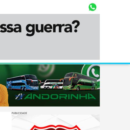
Whasta
Diário Corumbaense
PUBLICIDADE