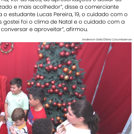
zado e mais acolhedor”, disse a comerciante
a o estudante Lucas Pereira, 19, o cuidado com o
s gostei foi o clima de Natal e o cuidado com a
, conversar e aproveitar”, afirmou.
Anderson Gallo/Diário Corumbaense