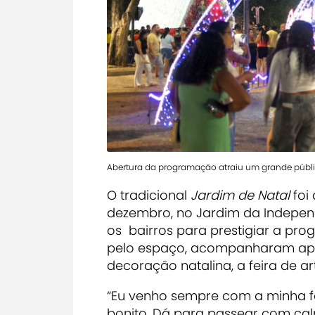
Abertura da programação atraiu um grande públ
O tradicional
Jardim de Natal
foi 
dezembro, no Jardim da Independ
os bairros para prestigiar a pro
pelo espaço, acompanharam apre
decoração natalina, a feira de a
“Eu venho sempre com a minha fa
bonito. Dá para passear com calm