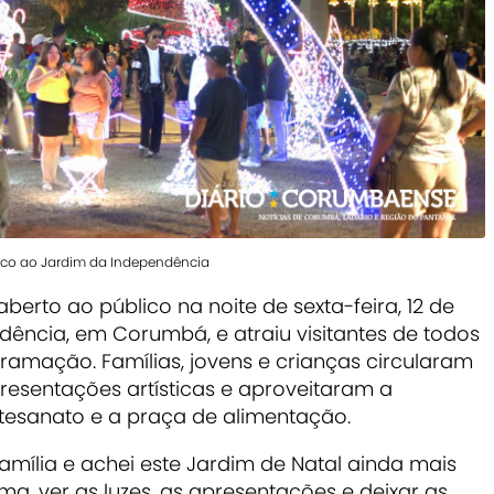
ico ao Jardim da Independência
aberto ao público na noite de sexta-feira, 12 de
ência, em Corumbá, e atraiu visitantes de todos
gramação. Famílias, jovens e crianças circularam
sentações artísticas e aproveitaram a
rtesanato e a praça de alimentação.
mília e achei este Jardim de Natal ainda mais
a, ver as luzes, as apresentações e deixar as