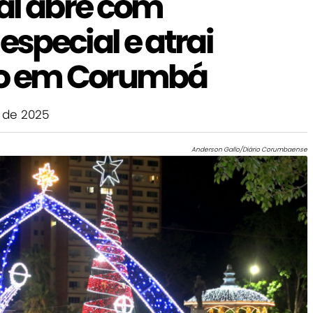
al abre com
special e atrai
co em Corumbá
 de 2025
Anderson Gallo/Diário Corumbaense