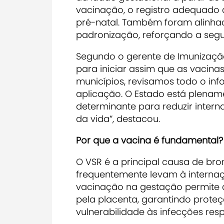
vacinação, o registro adequado 
pré-natal. Também foram alinha
padronização, reforçando a se
Segundo o gerente de Imunização
para iniciar assim que as vacin
municípios, revisamos todo o in
aplicação. O Estado está plenam
determinante para reduzir intern
da vida”, destacou.
Por que a vacina é fundamental?
O VSR é a principal causa de br
frequentemente levam à internaçã
vacinação na gestação permite q
pela placenta, garantindo prote
vulnerabilidade às infecções respi