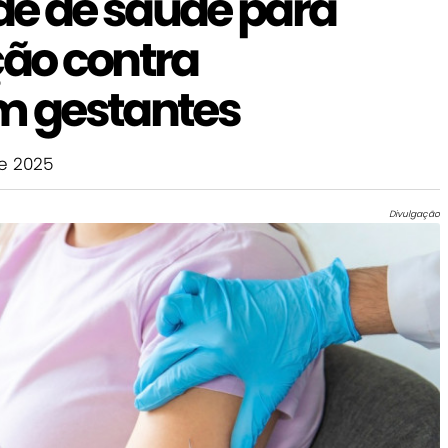
de de saúde para
ção contra
em gestantes
e 2025
Divulgação