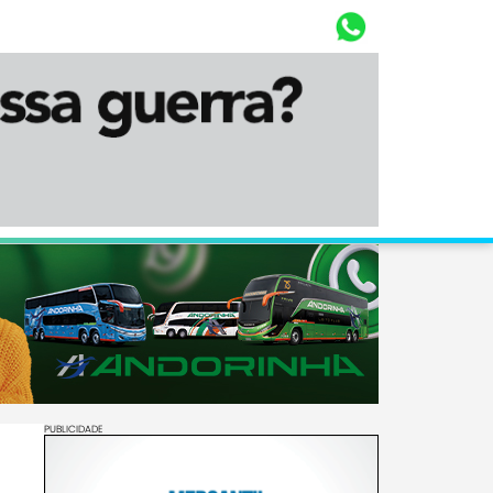
Whasta
Diário Corumbaense
PUBLICIDADE