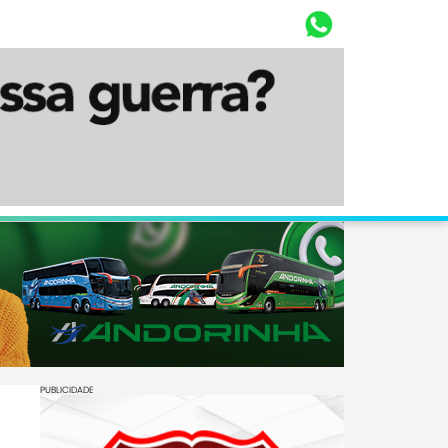
Whasta
Diário Corumbaense
PUBLICIDADE