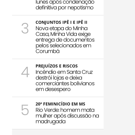
Iunes após condenação
definitiva por nepotismo
3
CONJUNTOS IPÊ I E IPÊ II
Nova etapa do Minha
Casa, Minha Vida exige
entrega de documentos
pelos selecionados em
Corumbá
4
PREJUÍZOS E RISCOS
Incêndio em Santa Cruz
destrói lojas e deixa
comerciantes bolivianos
em desespero
5
20º FEMINICÍDIO EM MS
Rio Verde: homem mata
mulher após discussão na
madrugada