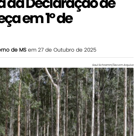
 da Declaração de
ça em 1º de
erno de MS
em 27 de Outubro de 2025
Saul Schramm/Secom Arquivo