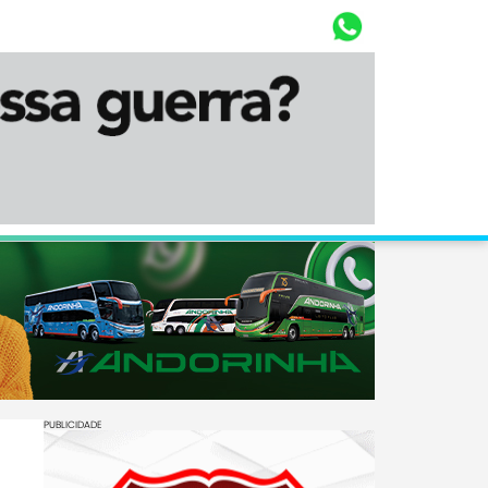
Whasta
Diário Corumbaense
PUBLICIDADE