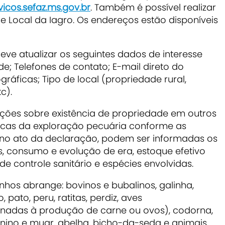
vicos.sefaz.ms.gov.br
. Também é possível realizar
Local da Iagro. Os endereços estão disponíveis
eve atualizar os seguintes dados de interesse
e; Telefones de contato; E-mail direto do
ráficas; Tipo de local (propriedade rural,
c).
es sobre existência de propriedade em outros
sticas da exploração pecuária conforme as
, no ato da declaração, podem ser informadas os
, consumo e evolução de era, estoque efetivo
 de controle sanitário e espécies envolvidas.
hos abrange: bovinos e bubalinos, galinha,
pato, peru, ratitas, perdiz, aves
tinadas à produção de carne ou ovos), codorna,
sinino e muar, abelha, bicho-da-seda e animais