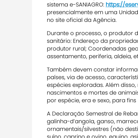
sistema e-SANIAGRO:
https://eser
presencialmente em uma Unidade 
no site oficial da Agência.
Durante o processo, o produtor d
sanitário: Endereço da propriedad
produtor rural; Coordenadas geog
assentamento, periferia, aldeia, et
Também devem constar informaçõ
países, via de acesso, caracterí
espécies exploradas. Além disso
nascimentos e mortes de animais
por espécie, era e sexo, para fins
A Declaração Semestral de Reban
galinha-d’angola, ganso, marreco, 
ornamentais/silvestres (não des
suíno, caprino e ovino, equino, a