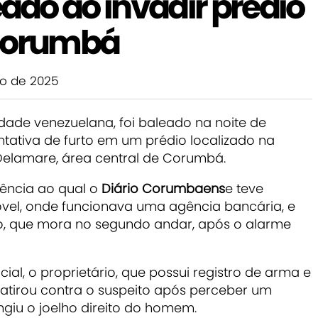
do ao invadir prédio
 Corumbá
o de 2025
ade venezuelana, foi baleado na noite de
entativa de furto em um prédio localizado na
 Delamare, área central de Corumbá.
ência ao qual o
Diário Corumbaens
e teve
óvel, onde funcionava uma agência bancária, e
rio, que mora no segundo andar, após o alarme
al, o proprietário, que possui registro de arma e
atirou contra o suspeito após perceber um
giu o joelho direito do homem.