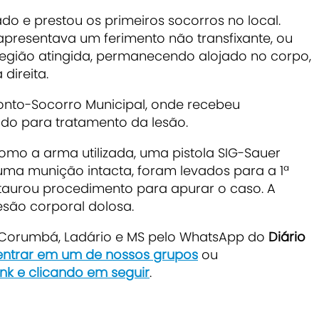
o e prestou os primeiros socorros no local.
 apresentava um ferimento não transfixante, ou
a região atingida, permanecendo alojado no corpo,
direita.
onto-Socorro Municipal, onde recebeu
ado para tratamento da lesão.
como a arma utilizada, uma pistola SIG-Sauer
a munição intacta, foram levados para a 1ª
instaurou procedimento para apurar o caso. A
esão corporal dolosa.
e Corumbá, Ladário e MS pelo WhatsApp do
Diário
 entrar em um de nossos grupos
ou
ink e clicando em seguir
.