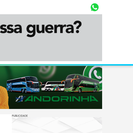
Whasta
Diário Corumbaense
PUBLICIDADE