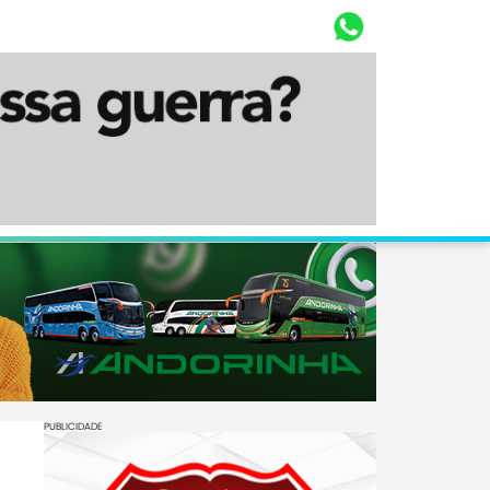
Whasta
Diário Corumbaense
PUBLICIDADE