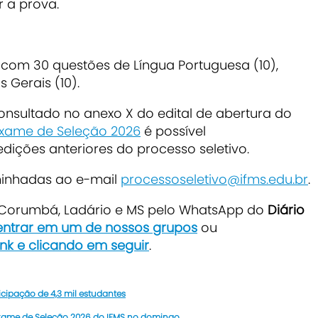
r a prova.
 com 30 questões de Língua Portuguesa (10),
 Gerais (10).
nsultado no anexo X do edital de abertura do
Exame de Seleção 2026
é possível
edições anteriores do processo seletivo.
minhadas ao e-mail
processoseletivo@ifms.edu.br
.
e Corumbá, Ladário e MS pelo WhatsApp do
Diário
 entrar em um de nossos grupos
ou
ink e clicando em seguir
.
ticipação de 4,3 mil estudantes
 Exame de Seleção 2026 do IFMS no domingo