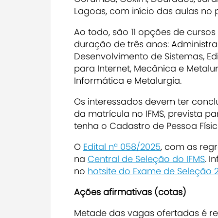
Lagoas, com início das aulas no
Ao todo, são 11 opções de curso
duração de três anos: Administra
Desenvolvimento de Sistemas, Edif
para Internet, Mecânica e Metal
Informática e Metalurgia.
Os interessados devem ter concl
da matrícula no IFMS, prevista pa
tenha o Cadastro de Pessoa Físi
O
Edital nª 058/2025
, com as reg
na
Central de Seleção do IFMS
. 
no
hotsite do Exame de Seleção 
Ações afirmativas (cotas)
Metade das vagas ofertadas é r