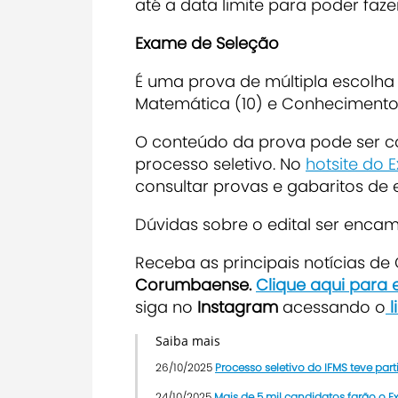
até a data limite para poder faze
Exame de Seleção
É uma prova de múltipla escolha
Matemática (10) e Conhecimentos
O conteúdo da prova pode ser co
processo seletivo. No
hotsite do 
consultar provas e gabaritos de 
Dúvidas sobre o edital ser enca
Receba as principais notícias d
Corumbaense.
Clique aqui para
siga no
Instagram
acessando o
l
Saiba mais
26/10/2025
Processo seletivo do IFMS teve par
24/10/2025
Mais de 5 mil candidatos farão o