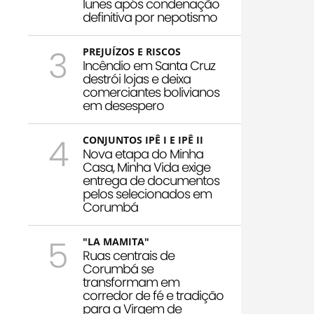
Iunes após condenação
definitiva por nepotismo
3
PREJUÍZOS E RISCOS
Incêndio em Santa Cruz
destrói lojas e deixa
comerciantes bolivianos
em desespero
4
CONJUNTOS IPÊ I E IPÊ II
Nova etapa do Minha
Casa, Minha Vida exige
entrega de documentos
pelos selecionados em
Corumbá
5
"LA MAMITA"
Ruas centrais de
Corumbá se
transformam em
corredor de fé e tradição
para a Virgem de