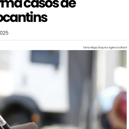
rma casos de
ocantins
2025
Tânia Rêgo/Arquivo Agência Brasil