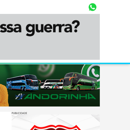
Whasta
Diário Corumbaense
PUBLICIDADE