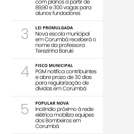
com planos a partir de
89,90 e 300 vagas para
alunos fundadores
3
LEI PROMULGADA
Nova escola municipal
em Corumbá receberá o
nome da professora
Terezinha Baruki
4
FISCO MUNICIPAL
PGM notifica contribuintes
e abre prazo de 30 dias
para regularização de
dívidas em Corumbá
5
POPULAR NOVA
Incêndio próximo à rede
elétrica mobiliza equipes
dos Bombeiros em
Corumbá