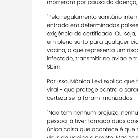
morreram por causa da doença, 9
"Pelo regulamento sanitário inter
entrada em determinados países
exigência de certificado. Ou seja
em pleno surto para qualquer ci
vacina, o que representa um risco
infectado, transmitir no avião e 
Sbim.
Por isso, Mônica Levi explica qu
viral - que protege contra o sa
certeza se já foram imunizados:
"
Não tem nenhum prejuízo, nenhu
pessoa já tiver tomado duas do
única coisa que acontece é que 
vírus da vacina e pronto. Mas se 