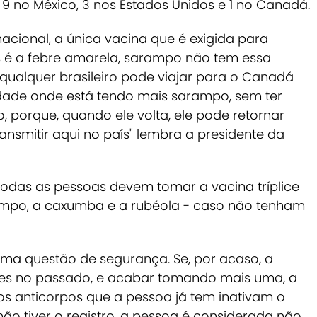
 no México, 3 nos Estados Unidos e 1 no Canadá.
nacional, a única vacina que é exigida para
 é a febre amarela, sarampo não tem essa
, qualquer brasileiro pode viajar para o Canadá
dade onde está tendo mais sarampo, sem ter
, porque, quando ele volta, ele pode retornar
transmitir aqui no país" lembra a presidente da
e todas as pessoas devem tomar a vacina tríplice
rampo, a caxumba e a rubéola - caso não tenham
ma questão de segurança. Se, por acaso, a
ses no passado, e acabar tomando mais uma, a
os anticorpos que a pessoa já tem inativam o
não tiver o registro, a pessoa é considerada não