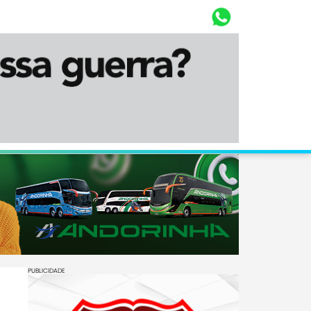
Whasta
Diário Corumbaense
PUBLICIDADE