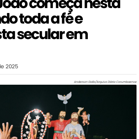
João começa nesta
o toda a fé e
sta secular em
e 2025
Anderson Gallo/Arquivo Diário Corumbaense