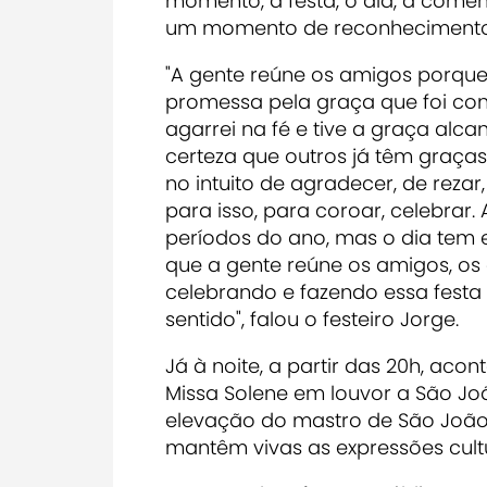
momento, a festa, o dia, a come
um momento de reconhecimento
"A gente reúne os amigos porque,
promessa pela graça que foi co
agarrei na fé e tive a graça alc
certeza que outros já têm graças
no intuito de agradecer, de rezar
para isso, para coroar, celebrar.
períodos do ano, mas o dia tem 
que a gente reúne os amigos, o
celebrando e fazendo essa festa 
sentido", falou o festeiro Jorge.
Já à noite, a partir das 20h, aco
Missa Solene em louvor a São Joã
elevação do mastro de São João e 
mantêm vivas as expressões cultu