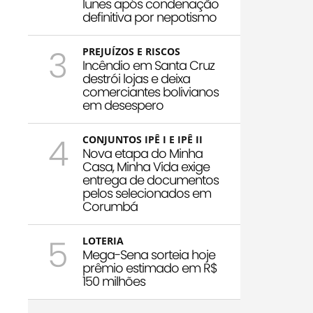
Iunes após condenação
definitiva por nepotismo
3
PREJUÍZOS E RISCOS
Incêndio em Santa Cruz
destrói lojas e deixa
comerciantes bolivianos
em desespero
4
CONJUNTOS IPÊ I E IPÊ II
Nova etapa do Minha
Casa, Minha Vida exige
entrega de documentos
pelos selecionados em
Corumbá
5
LOTERIA
Mega-Sena sorteia hoje
prêmio estimado em R$
150 milhões