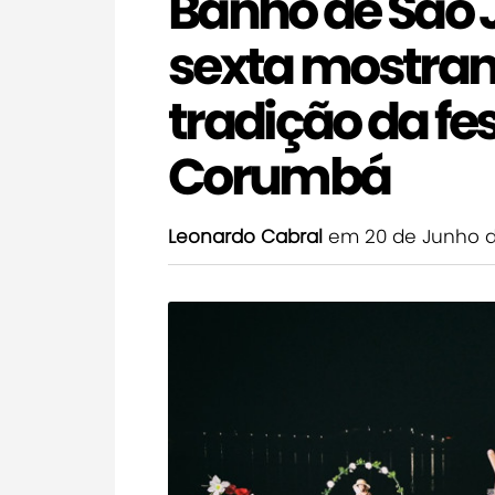
Banho de São 
sexta mostrand
tradição da fe
Corumbá
Leonardo Cabral
em 20 de Junho d