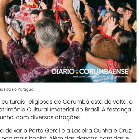
s do rio Paraguai
ulturais religiosas de Corumbá está de volta: o
trimônio Cultural Imaterial do Brasil. A festança
junho, com diversas atrações.
a deixar o Porto Geral e a Ladeira Cunha e Cruz,
ainda mais bonito.
Além das danças, comidas e