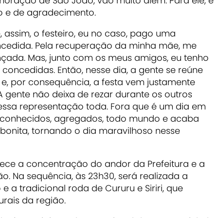
moração de São João, vão muito além. Para ele, é
 e de agradecimento.
 assim, o festeiro, eu no caso, pago uma
ncedida. Pela recuperação da minha mãe, me
ançada. Mas, junto com os meus amigos, eu tenho
 concedidas. Então, nesse dia, a gente se reúne
, e, por consequência, a festa vem justamente
 A gente não deixa de rezar durante os outros
essa representação toda. Fora que é um dia em
s conhecidos, agregados, todo mundo e acaba
bonita, tornando o dia maravilhoso nesse
ntece a concentração do andor da Prefeitura e a
o. Na sequência, às 23h30, será realizada a
a tradicional roda de Cururu e Siriri, que
rais da região.