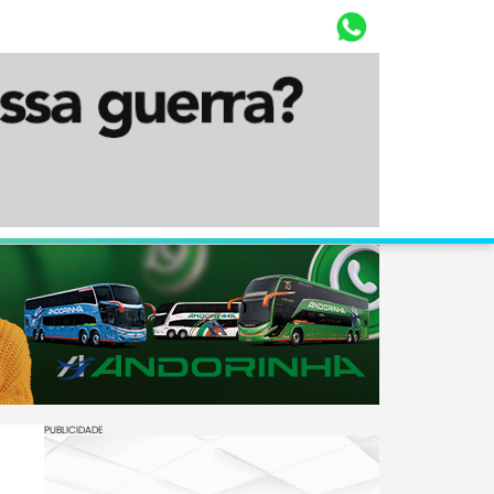
Whasta
Diário Corumbaense
PUBLICIDADE