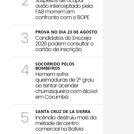
2
Suspeitos de ocupar
avião interceptado pela
FAB morrem em
confronto com o BOPE
3
PROVA NO DIA 23 DE AGOSTO
Candidatos do Encceja
2026 podem consultar o
cartão de inscrição
4
SOCORRIDO PELOS
BOMBEIROS
Homem sofre
queimaduras de 2º grau
ao tentar acender
churrasqueira com álcool
em Corumbá
5
SANTA CRUZ DE LA SIERRA
Incêndio destruiu mais da
metade de centro
comercial na Bolívia