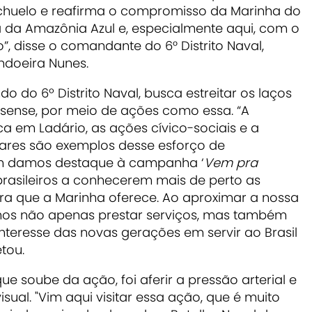
achuelo e reafirma o compromisso da Marinha do
a da Amazônia Azul e, especialmente aqui, com o
, disse o comandante do 6° Distrito Naval,
ndoeira Nunes.
 do 6º Distrito Naval, busca estreitar os laços
ense, por meio de ações como essa. “A
 em Ladário, as ações cívico-sociais e a
ares são exemplos desse esforço de
m damos destaque à campanha ‘
Vem pra
 brasileiros a conhecerem mais de perto as
ira que a Marinha oferece. Ao aproximar a nossa
amos não apenas prestar serviços, mas também
interesse das novas gerações em servir ao Brasil
tou.
e soube da ação, foi aferir a pressão arterial e
sual. "
Vim aqui visitar essa ação, que é muito