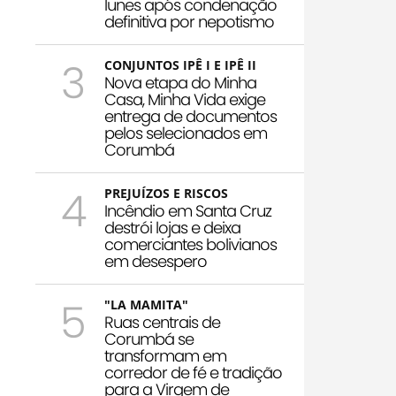
Iunes após condenação
definitiva por nepotismo
3
CONJUNTOS IPÊ I E IPÊ II
Nova etapa do Minha
Casa, Minha Vida exige
entrega de documentos
pelos selecionados em
Corumbá
4
PREJUÍZOS E RISCOS
Incêndio em Santa Cruz
destrói lojas e deixa
comerciantes bolivianos
em desespero
5
"LA MAMITA"
Ruas centrais de
Corumbá se
transformam em
corredor de fé e tradição
para a Virgem de