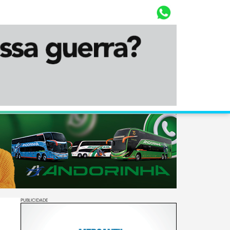
Whasta
Diário Corumbaense
PUBLICIDADE