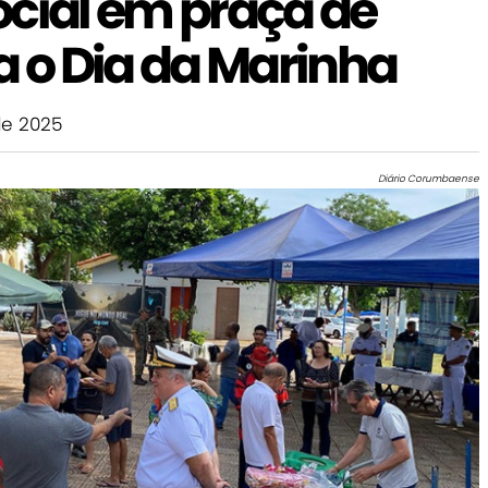
ocial em praça de
a o Dia da Marinha
e 2025
Diário Corumbaense