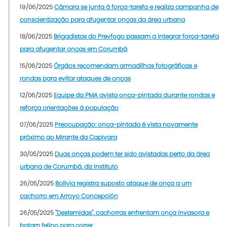
19/06/2025
Câmara se junta à força-tarefa e realiza campanha de
conscientização para afugentar onças da área urbana
18/06/2025
Brigadistas do Prevfogo passam a integrar força-tarefa
para afugentar onças em Corumbá
15/06/2025
Órgãos recomendam armadilhas fotográficas e
rondas para evitar ataques de onças
12/06/2025
Equipe da PMA avista onça-pintada durante rondas e
reforça orientações à população
07/06/2025
Preocupação: onça-pintada é vista novamente
próximo ao Mirante da Capivara
30/05/2025
Duas onças podem ter sido avistadas perto da área
urbana de Corumbá, diz Instituto
26/05/2025
Bolívia registra suposto ataque de onça a um
cachorro em Arroyo Concepción
26/05/2025
"Destemidas", cachorras enfrentam onça invasora e
botam felino para correr