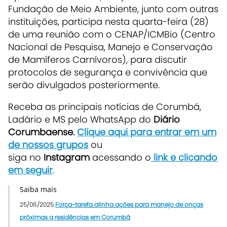
Fundação de Meio Ambiente, junto com outras
instituições, participa nesta quarta-feira (28)
de uma reunião com o CENAP/ICMBio (Centro
Nacional de Pesquisa, Manejo e Conservação
de Mamíferos Carnívoros), para discutir
protocolos de segurança e convivência que
serão divulgados posteriormente.
Receba as principais notícias de Corumbá,
Ladário e MS pelo WhatsApp do
Diário
Corumbaense.
Clique aqui para entrar em um
de nossos grupos
ou
siga no
Instagram
acessando o
link e clicando
em seguir
.
Saiba mais
25/06/2025
Força-tarefa alinha ações para manejo de onças
próximas a residências em Corumbá