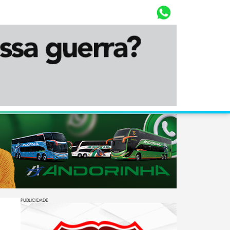
Whasta
Diário Corumbaense
PUBLICIDADE