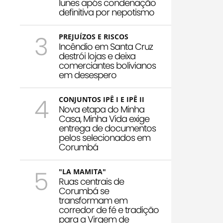
Iunes após condenação
definitiva por nepotismo
3
PREJUÍZOS E RISCOS
Incêndio em Santa Cruz
destrói lojas e deixa
comerciantes bolivianos
em desespero
4
CONJUNTOS IPÊ I E IPÊ II
Nova etapa do Minha
Casa, Minha Vida exige
entrega de documentos
pelos selecionados em
Corumbá
5
"LA MAMITA"
Ruas centrais de
Corumbá se
transformam em
corredor de fé e tradição
para a Virgem de