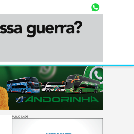
Whasta
Diário Corumbaense
PUBLICIDADE