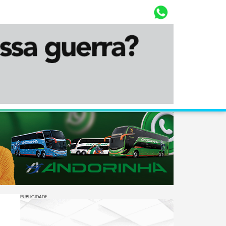
Whasta
Diário Corumbaense
PUBLICIDADE