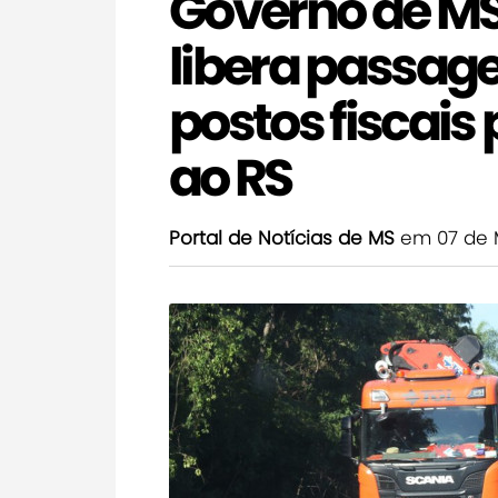
Governo de MS
libera passage
postos fiscais
ao RS
Portal de Notícias de MS
em 07 de 