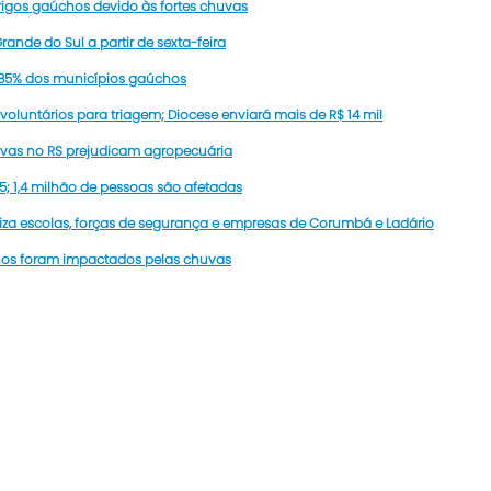
rigos gaúchos devido às fortes chuvas
rande do Sul a partir de sexta-feira
 85% dos municípios gaúchos
oluntários para triagem; Diocese enviará mais de R$ 14 mil
uvas no RS prejudicam agropecuária
; 1,4 milhão de pessoas são afetadas
iza escolas, forças de segurança e empresas de Corumbá e Ladário
hos foram impactados pelas chuvas