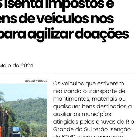
 isenta impostos e
ns de veículos nos
 para agilizar doações
Maio de 2024
Rachid Waqued
Os veículos que estiverem
realizando o transporte de
mantimentos, materiais ou
quaisquer bens destinados a
auxiliar os municípios
atingidos pelas chuvas do Rio
Grande do Sul terão isenção
de ICMS e livre passagem