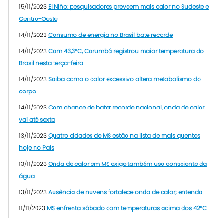
15/11/2023
El Niño: pesquisadores preveem mais calor no Sudeste e
Centro-Oeste
14/11/2023
Consumo de energia no Brasil bate recorde
14/11/2023
Com 43,3°C, Corumbá registrou maior temperatura do
Brasil nesta terça-feira
14/11/2023
Saiba como o calor excessivo altera metabolismo do
corpo
14/11/2023
Com chance de bater recorde nacional, onda de calor
vai até sexta
13/11/2023
Quatro cidades de MS estão na lista de mais quentes
hoje no País
13/11/2023
Onda de calor em MS exige também uso consciente da
água
13/11/2023
Ausência de nuvens fortalece onda de calor; entenda
11/11/2023
MS enfrenta sábado com temperaturas acima dos 42°C